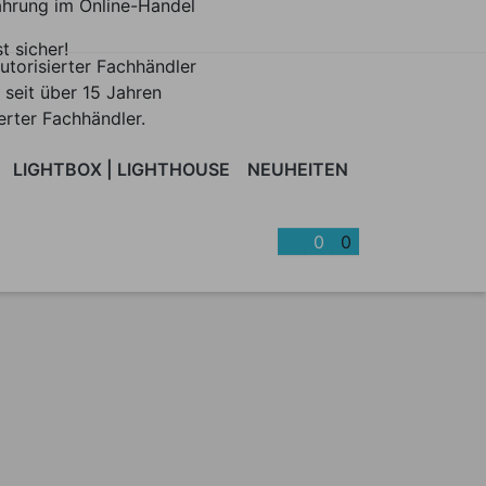
ahrung im Online-Handel
st sicher!
utorisierter Fachhändler
 seit über 15 Jahren
ierter Fachhändler.
LIGHTBOX | LIGHTHOUSE
NEUHEITEN
BLOOM
BREEZE
CAPTURE
CARRY
CAVE
CHEST
ME
0
0