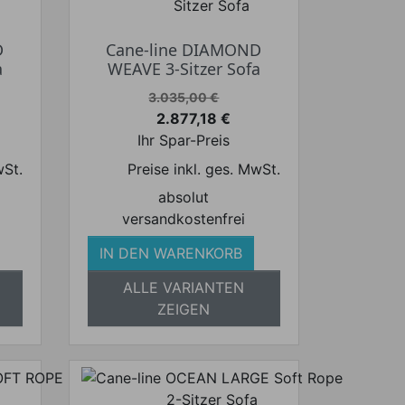
D
Cane-line DIAMOND
a
WEAVE 3-Sitzer Sofa
Verkaufspreis
3.035,00 €
2.877,18 €
Preis
Ihr Spar-Preis
wSt.
Preise inkl. ges. MwSt.
absolut
versandkostenfrei
IN DEN WARENKORB
ALLE VARIANTEN
ZEIGEN