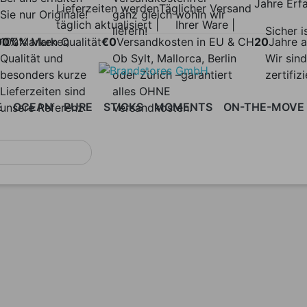
Jahre Erf
Lieferzeiten werden
Täglicher Versand
Sie nur Originale!
ganz gleich wohin wir
täglich aktualisiert |
Ihrer Ware |
liefern!
Sicher i
00%
100% Marken
Marken Qualität
€0
Versandkosten in EU & CH
20
Jahre a
Qualität und
Ob Sylt, Mallorca, Berlin
Wir sind
besonders kurze
oder Zürich –garantiert
zertifiz
Lieferzeiten sind
alles OHNE
E
OCEAN
PURE
STICKS
MOMENTS
ON-THE-MOVE
unsere Referenz
Versandkosten.
H
ATALOG &
AREA
ASPECT
AURA
BASKET
BLEND
BLISS
ATERIALMUSTER