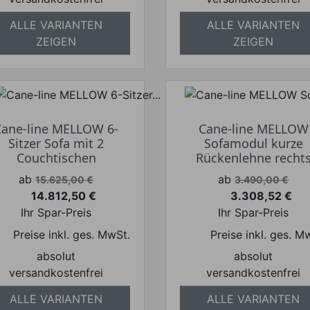
ALLE VARIANTEN
ALLE VARIANTEN
ZEIGEN
ZEIGEN
Cane-line MELLOW 6-
Cane-line MELLOW
Sitzer Sofa mit 2
Sofamodul kurze
Couchtischen
Rückenlehne recht
Verkaufspreis
Verkaufspreis
ab
ab
15.625,00 €
3.490,00 €
14.812,50 €
3.308,52 €
Preis
Preis
Ihr Spar-Preis
Ihr Spar-Preis
Preise inkl. ges. MwSt.
Preise inkl. ges. M
absolut
absolut
versandkostenfrei
versandkostenfrei
ALLE VARIANTEN
ALLE VARIANTEN