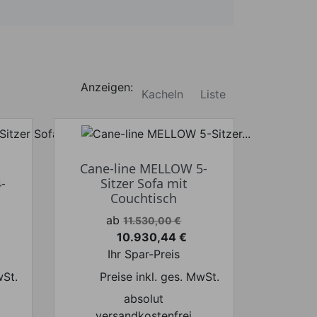
Anzeigen:
Kacheln
Liste
Cane-line MELLOW 5-
-
Sitzer Sofa mit
Couchtisch
Verkaufspreis
ab
11.530,00 €
10.930,44 €
Preis
Ihr Spar-Preis
wSt.
Preise inkl. ges. MwSt.
absolut
versandkostenfrei