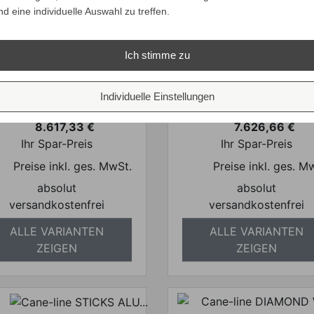
nd eine individuelle Auswahl zu treffen.
Ich stimme zu
ane-line STICKS TEAK
Cane-line STICKS AL
PLATFORM Sofa mit
PLATFORM Sofa mi
Chaiselongue
Chaiselongue
Individuelle Einstellungen
Verkaufspreis
Verkaufspreis
ab
ab
9.090,01 €
8.045,00 €
8.617,33 €
7.626,66 €
Preis
Preis
Ihr Spar-Preis
Ihr Spar-Preis
Preise inkl. ges. MwSt.
Preise inkl. ges. M
absolut
absolut
versandkostenfrei
versandkostenfrei
ALLE VARIANTEN
ALLE VARIANTEN
ZEIGEN
ZEIGEN