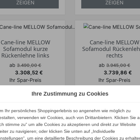
ZEIGEN
ZEIGEN
Cane-line MELLOW
Cane-line MELLOW
Sofamodul kurze
Sofamodul Rückenle
Rückenlehne links
rechts
Verkaufspreis
Verkaufspreis
ab
ab
3.490,00 €
3.945,00 €
3.308,52 €
3.739,86 €
Preis
Preis
Ihr Spar-Preis
Ihr Spar-Preis
Preise inkl. ges. MwSt.
Preise inkl. ges. M
Ihre Zustimmung zu Cookies
absolut
absolut
versandkostenfrei
versandkostenfrei
m Ihr persönliches Shoppingerlebnis so angenehm wie möglich zu
estalten, verwenden wir Cookies, auch von Drittanbietern. Klicken Sie a
ALLE VARIANTEN
ALLE VARIANTEN
Ich stimme zu“ um alle Cookies zu akzeptieren und direkt zur Website
ZEIGEN
ZEIGEN
eiter zu navigieren; oder klicken Sie unten auf „Individuelle
instellungen“, um eine detaillierte Beschreibung der Cookies zu erhalte