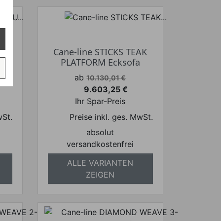
U
t
Cane-line STICKS TEAK
PLATFORM Ecksofa
Verkaufspreis
ab
10.130,01 €
9.603,25 €
Preis
Ihr Spar-Preis
wSt.
Preise inkl. ges. MwSt.
absolut
versandkostenfrei
ALLE VARIANTEN
ZEIGEN