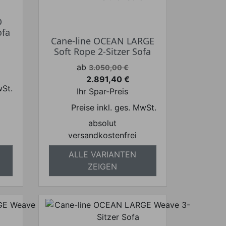
D
ofa
Cane-line OCEAN LARGE
Soft Rope 2-Sitzer Sofa
Verkaufspreis
ab
3.050,00 €
2.891,40 €
Preis
wSt.
Ihr Spar-Preis
Preise inkl. ges. MwSt.
absolut
versandkostenfrei
ALLE VARIANTEN
ZEIGEN