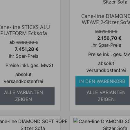
Cane-line DIAMON
WEAVE 2-Sitzer Sof
Cane-line STICKS ALU
Verkaufspreis
2.275,00 €
PLATFORM Ecksofa
2.156,70 €
Preis
Verkaufspreis
ab
7.860,00 €
Ihr Spar-Preis
7.451,28 €
Preis
Preise inkl. ges. M
Ihr Spar-Preis
absolut
Preise inkl. ges. MwSt.
versandkostenfrei
absolut
versandkostenfrei
IN DEN WARENKORB
ALLE VARIANTEN
ALLE VARIANTEN
ZEIGEN
ZEIGEN