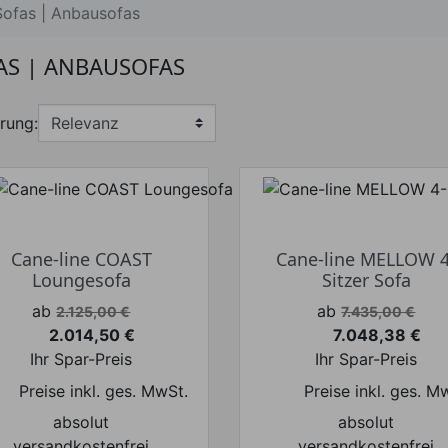
Sofas | Anbausofas
AS | ANBAUSOFAS
rung:
Cane-line COAST
Cane-line MELLOW 4
Loungesofa
Sitzer Sofa
Verkaufspreis
Verkaufspreis
ab
ab
2.125,00 €
7.435,00 €
2.014,50 €
7.048,38 €
Preis
Preis
Ihr Spar-Preis
Ihr Spar-Preis
Preise inkl. ges. MwSt.
Preise inkl. ges. M
absolut
absolut
versandkostenfrei
versandkostenfrei