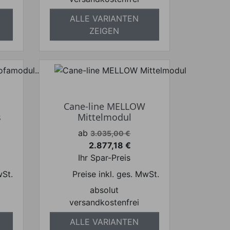
ALLE VARIANTEN
ZEIGEN
Cane-line MELLOW
s
Mittelmodul
Verkaufspreis
ab
3.035,00 €
2.877,18 €
Preis
Ihr Spar-Preis
wSt.
Preise inkl. ges. MwSt.
absolut
versandkostenfrei
ALLE VARIANTEN