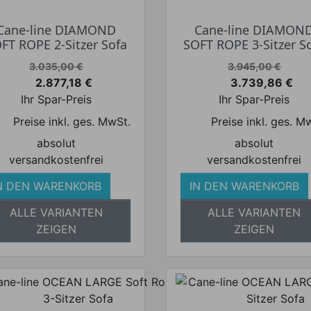
Cane-line DIAMOND
Cane-line DIAMON
FT ROPE 2-Sitzer Sofa
SOFT ROPE 3-Sitzer S
Verkaufspreis
Verkaufspreis
3.035,00 €
3.945,00 €
2.877,18 €
3.739,86 €
Preis
Preis
Ihr Spar-Preis
Ihr Spar-Preis
Preise inkl. ges. MwSt.
Preise inkl. ges. M
absolut
absolut
versandkostenfrei
versandkostenfrei
N DEN WARENKORB
IN DEN WARENKORB
ALLE VARIANTEN
ALLE VARIANTEN
ZEIGEN
ZEIGEN