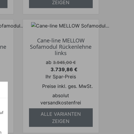
ZEIGEN
Cane-line MELLOW
hne
Sofamodul Rückenlehne
links
Verkaufspreis
ab
3.945,00 €
3.739,86 €
Preis
Ihr Spar-Preis
wSt.
Preise inkl. ges. MwSt.
absolut
versandkostenfrei
uf
ALLE VARIANTEN
ZEIGEN
n