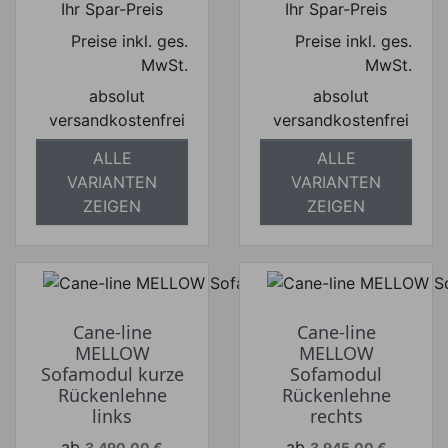
Ihr Spar-Preis
Ihr Spar-Preis
Preise inkl. ges.
Preise inkl. ges.
MwSt.
MwSt.
absolut
absolut
versandkostenfrei
versandkostenfrei
ALLE
ALLE
VARIANTEN
VARIANTEN
ZEIGEN
ZEIGEN
Cane-line
Cane-line
MELLOW
MELLOW
Sofamodul kurze
Sofamodul
Rückenlehne
Rückenlehne
links
rechts
Verkaufspreis
Verkaufspreis
ab
ab
3.490,00 €
3.945,00 €