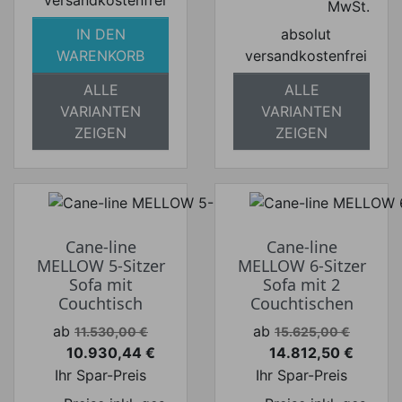
versandkostenfrei
MwSt.
IN DEN
absolut
WARENKORB
versandkostenfrei
ALLE
ALLE
VARIANTEN
VARIANTEN
ZEIGEN
ZEIGEN
Cane-line
Cane-line
MELLOW 5-Sitzer
MELLOW 6-Sitzer
Sofa mit
Sofa mit 2
Couchtisch
Couchtischen
Verkaufspreis
Verkaufspreis
ab
ab
11.530,00 €
15.625,00 €
10.930,44 €
14.812,50 €
Preis
Preis
Ihr Spar-Preis
Ihr Spar-Preis