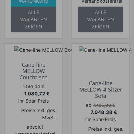
WARENKORB
versandkostenfrei
ALLE
ALLE
VARIANTEN
VARIANTEN
ZEIGEN
ZEIGEN
Cane-line
MELLOW
Couchtisch
Cane-line
Verkaufspreis
1.140,00 €
MELLOW 4-Sitzer
1.080,72 €
Sofa
Preis
Ihr Spar-Preis
Verkaufspreis
ab
7.435,00 €
Preise inkl. ges.
7.048,38 €
Preis
MwSt.
Ihr Spar-Preis
absolut
Preise inkl. ges.