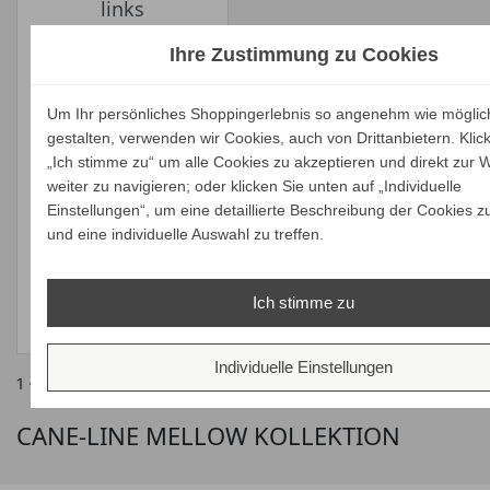
links
Verkaufspreis
ab
3.945,00 €
Ihre Zustimmung zu Cookies
3.739,86 €
Preis
Ihr Spar-Preis
Um Ihr persönliches Shoppingerlebnis so angenehm wie möglic
Preise inkl. ges.
gestalten, verwenden wir Cookies, auch von Drittanbietern. Klic
MwSt.
„Ich stimme zu“ um alle Cookies zu akzeptieren und direkt zur 
weiter zu navigieren; oder klicken Sie unten auf „Individuelle
absolut
Einstellungen“, um eine detaillierte Beschreibung der Cookies z
versandkostenfrei
und eine individuelle Auswahl zu treffen.
ALLE
VARIANTEN
Ich stimme zu
ZEIGEN
Individuelle Einstellungen
1 - 19 von 19 Artikel(n)
CANE-LINE MELLOW KOLLEKTION