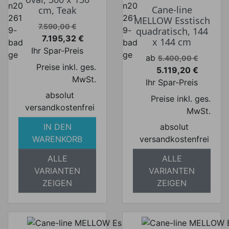
Cane-line
cm, Teak
MELLOW Esstisch
Verkaufspreis
7.590,00 €
quadratisch, 144
7.195,32 €
x 144 cm
Preis
Ihr Spar-Preis
Verkaufspreis
ab
5.400,00 €
Preise inkl. ges.
5.119,20 €
Preis
MwSt.
Ihr Spar-Preis
absolut
Preise inkl. ges.
versandkostenfrei
MwSt.
IN DEN
absolut
WARENKORB
versandkostenfrei
ALLE
ALLE
VARIANTEN
VARIANTEN
ZEIGEN
ZEIGEN