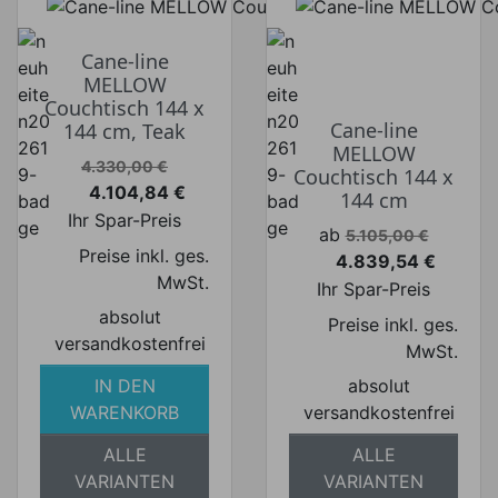
Cane-line
MELLOW
Couchtisch 144 x
Cane-line
144 cm, Teak
MELLOW
Verkaufspreis
4.330,00 €
Couchtisch 144 x
4.104,84 €
144 cm
Preis
Ihr Spar-Preis
Verkaufspreis
ab
5.105,00 €
Preise inkl. ges.
4.839,54 €
Preis
MwSt.
Ihr Spar-Preis
absolut
Preise inkl. ges.
versandkostenfrei
MwSt.
IN DEN
absolut
WARENKORB
versandkostenfrei
ALLE
ALLE
VARIANTEN
VARIANTEN