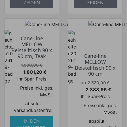
ZEIGEN
ZEIGEN
Cane-line
MELLOW
Beistelltisch 90 x
Cane-line
90 cm, Teak
MELLOW
Verkaufspreis
1.900,00 €
Beistelltisch 90 x
1.801,20 €
90 cm
Preis
Ihr Spar-Preis
Verkaufspreis
ab
2.520,00 €
Preise inkl. ges.
2.388,96 €
Preis
MwSt.
Ihr Spar-Preis
absolut
Preise inkl. ges.
versandkostenfrei
MwSt.
IN DEN
absolut