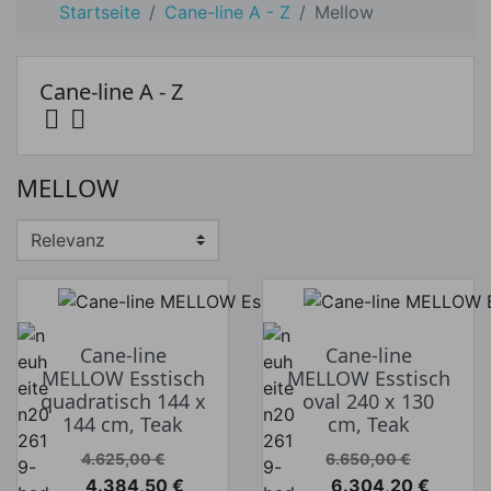
Startseite
Cane-line A - Z
Mellow
Cane-line A - Z


MELLOW
Cane-line
Cane-line
MELLOW Esstisch
MELLOW Esstisch
quadratisch 144 x
oval 240 x 130
144 cm, Teak
cm, Teak
Verkaufspreis
Verkaufspreis
4.625,00 €
6.650,00 €
4.384,50 €
6.304,20 €