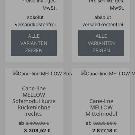
Preise inkl. ges.
Preise inkl. ges.
MwSt.
MwSt.
absolut
absolut
versandkostenfrei
versandkostenfrei
ALLE
ALLE
VARIANTEN
VARIANTEN
ZEIGEN
ZEIGEN
Cane-line
MELLOW
Sofamodul kurze
Cane-line
Rückenlehne
MELLOW
rechts
Mittelmodul
Verkaufspreis
Verkaufspreis
ab
ab
3.490,00 €
3.035,00 €
3.308,52 €
2.877,18 €
Preis
Preis