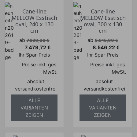
Cane-line
Cane-line
MELLOW Esstisch
MELLOW Esstisch
oval, 240 x 130
oval, 300 x 130
cm
cm
Verkaufspreis
Verkaufspreis
ab
ab
7.890,00 €
9.015,00 €
7.479,72 €
8.546,22 €
Preis
Preis
Ihr Spar-Preis
Ihr Spar-Preis
Preise inkl. ges.
Preise inkl. ges.
MwSt.
MwSt.
absolut
absolut
versandkostenfrei
versandkostenfrei
ALLE
ALLE
VARIANTEN
VARIANTEN
ZEIGEN
ZEIGEN