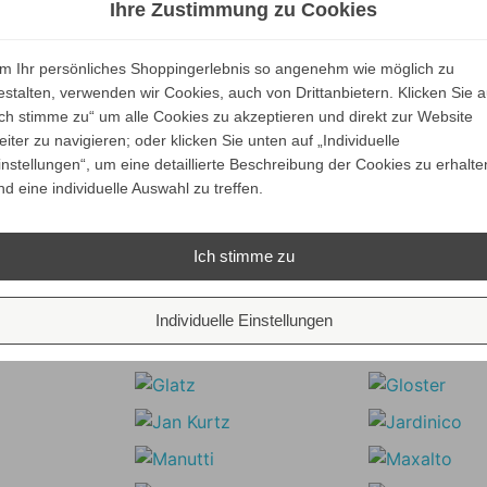
versandkostenfrei
Ihre Zustimmung zu Cookies
ALLE VARIANTEN
ZEIGEN
m Ihr persönliches Shoppingerlebnis so angenehm wie möglich zu
estalten, verwenden wir Cookies, auch von Drittanbietern. Klicken Sie a
Ich stimme zu“ um alle Cookies zu akzeptieren und direkt zur Website
eiter zu navigieren; oder klicken Sie unten auf „Individuelle
SLEY GARTENLIEGE VON CANE LINE
instellungen“, um eine detaillierte Beschreibung der Cookies zu erhalte
nd eine individuelle Auswahl zu treffen.
Unsere Marken
Ich stimme zu
Individuelle Einstellungen