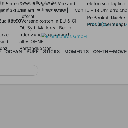
lten
Versandkostenfrei –
eferzeiten werden
Täglicher Versand
Telefonisch täglich
nale!
ganz gleich wohin wir
lich aktualisiert |
Ihrer Ware |
von 10 - 18 Uhr erreichb
liefern!
Persönlich für Sie 
Persönliche
n
ualität
€0
Versandkosten in EU & CH
Produktberatung!
+49 (0)521 944 1
Ob Sylt, Mallorca, Berlin
urze
oder Zürich –garantiert
sind
alles OHNE
renz
Versandkosten.
E
OCEAN
PURE
STICKS
MOMENTS
ON-THE-MOVE
H
ATALOG &
AREA
ASPECT
AURA
BASKET
BLEND
BLISS
ATERIALMUSTER