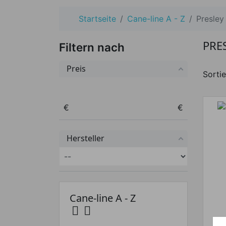
Startseite
Cane-line A - Z
Presley
PRE
Filtern nach
Preis
Sortie
Preis von
Preis bis
€
€
Hersteller
Cane-line A - Z

