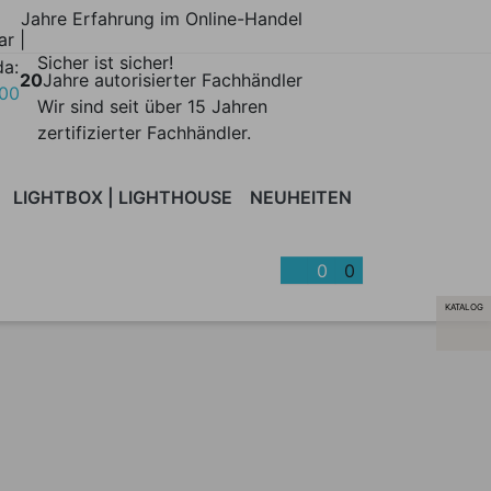
Jahre Erfahrung im Online-Handel
ar |
Sicher ist sicher!
da:
20
Jahre autorisierter Fachhändler
700
Wir sind seit über 15 Jahren
zertifizierter Fachhändler.
LIGHTBOX | LIGHTHOUSE
NEUHEITEN
BLOOM
BREEZE
CAPTURE
CARRY
CAVE
CHEST
ME
0
0
KATALOG