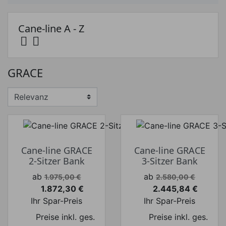
Cane-line A - Z


Preis
GRACE
Preis von
Preis bis
€
€
Hersteller
Cane-line GRACE
Cane-line GRACE
2-Sitzer Bank
3-Sitzer Bank
Verkaufspreis
Verkaufspreis
ab
ab
1.975,00 €
2.580,00 €
1.872,30 €
2.445,84 €
Preis
Preis
Ihr Spar-Preis
Ihr Spar-Preis
Preise inkl. ges.
Preise inkl. ges.