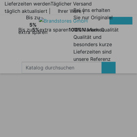
Lieferzeiten werden
Täglicher Versand
Bei uns erhalten
täglich aktualisiert |
Ihrer Ware |
Bis zu
Sie nur Originale!
5%
Bis zu
5%
extra sparen
100%
100% Marken
Marken Qualität
extra sparen
Qualität und
besonders kurze
Lieferzeiten sind
unsere Referenz