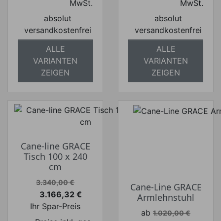
MwSt.
MwSt.
absolut
absolut
versandkostenfrei
versandkostenfrei
ALLE
ALLE
VARIANTEN
VARIANTEN
ZEIGEN
ZEIGEN
Cane-line GRACE
Tisch 100 x 240
cm
Verkaufspreis
3.340,00 €
Cane-Line GRACE
3.166,32 €
Armlehnstuhl
Preis
Ihr Spar-Preis
Verkaufspreis
ab
1.020,00 €