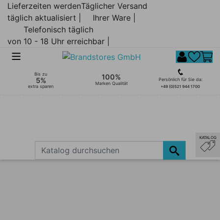
Lieferzeiten werden
Täglicher Versand
täglich aktualisiert |
Ihrer Ware |
Telefonisch täglich
von 10 - 18 Uhr erreichbar |
Bis zu
100%
5%
Persönlich für Sie da:
Marken Qualität
extra sparen
+49 (0)521 944 1700
KATALOG