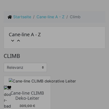
Startseite
Cane-line A - Z
Climb
Cane-line A - Z


Preis
CLIMB
Preis von
Preis bis
€
€
Hersteller
Cane-line CLIMB
Deko-Leiter
Verkaufspreis
305,00 €