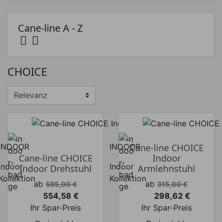
Cane-line A - Z


Preis
CHOICE
Preis von
Preis bis
€
€
Hersteller
INDOOR
INDOOR
Cane-line CHOICE
Cane-line CHOICE
Indoor
Indoor
Indoor
Indoor Drehstuhl
Armlehnstuhl
Kollektion
Kollektion
Verkaufspreis
Verkaufspreis
ab
ab
585,00 €
315,00 €
554,58 €
298,62 €
Preis
Preis
Ihr Spar-Preis
Ihr Spar-Preis