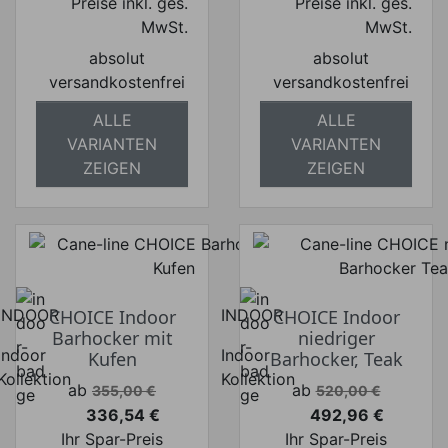
Preise inkl. ges.
Preise inkl. ges.
MwSt.
MwSt.
absolut
absolut
versandkostenfrei
versandkostenfrei
ALLE
ALLE
VARIANTEN
VARIANTEN
ZEIGEN
ZEIGEN
INDOOR
CHOICE Indoor
INDOOR
CHOICE Indoor
Barhocker mit
niedriger
Indoor
Indoor
Kufen
Barhocker, Teak
Kollektion
Kollektion
Verkaufspreis
Verkaufspreis
ab
ab
355,00 €
520,00 €
336,54 €
492,96 €
Preis
Preis
Ihr Spar-Preis
Ihr Spar-Preis