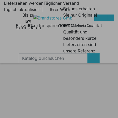
Lieferzeiten werden
Täglicher Versand
Bei uns erhalten
täglich aktualisiert |
Ihrer Ware |
Bis zu
Sie nur Originale!
5%
Bis zu
5%
extra sparen
100%
100% Marken
Marken Qualität
extra sparen
Qualität und
besonders kurze
Lieferzeiten sind
unsere Referenz