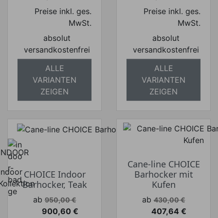
Preise inkl. ges.
Preise inkl. ges.
MwSt.
MwSt.
absolut
absolut
versandkostenfrei
versandkostenfrei
ALLE
ALLE
VARIANTEN
VARIANTEN
ZEIGEN
ZEIGEN
INDOOR
Cane-line CHOICE
Indoor
CHOICE Indoor
Barhocker mit
Kollektion
Barhocker, Teak
Kufen
Verkaufspreis
Verkaufspreis
ab
ab
950,00 €
430,00 €
900,60 €
407,64 €
Preis
Preis