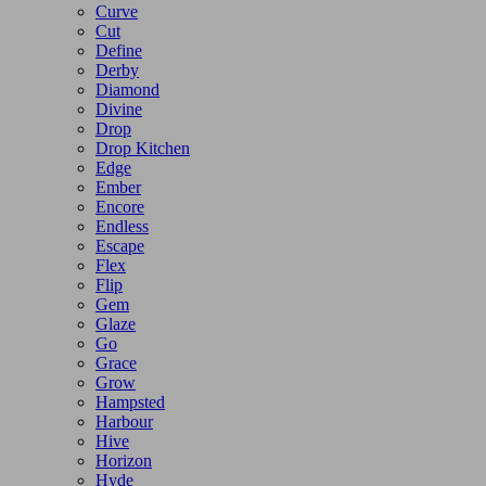
Curve
Cut
Define
Derby
Diamond
Divine
Drop
Drop Kitchen
Edge
Ember
Encore
Endless
Escape
Flex
Flip
Gem
Glaze
Go
Grace
Grow
Hampsted
Harbour
Hive
Horizon
Hyde