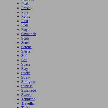
Peak
Presley
Pure
Relax
Rest
Roll
Royal
Savannah
Scale
Sense
Serene
Siesta
Soft
Soil
Space
Stay
Sticks
Straw
Strington
Sunrise
Sunshade
Sweep
Teppiche
Traveller
Twist