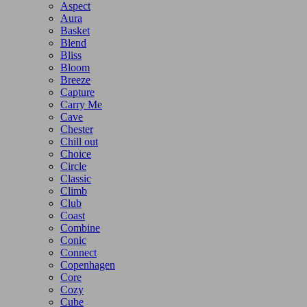
Aspect
Aura
Basket
Blend
Bliss
Bloom
Breeze
Capture
Carry Me
Cave
Chester
Chill out
Choice
Circle
Classic
Climb
Club
Coast
Combine
Conic
Connect
Copenhagen
Core
Cozy
Cube