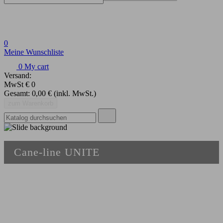
0
Meine Wunschliste
0
My cart
Versand:
MwSt
€ 0
Gesamt:
0,00 €
(inkl. MwSt.)
zum Warenkorb
Cane-line UNITE