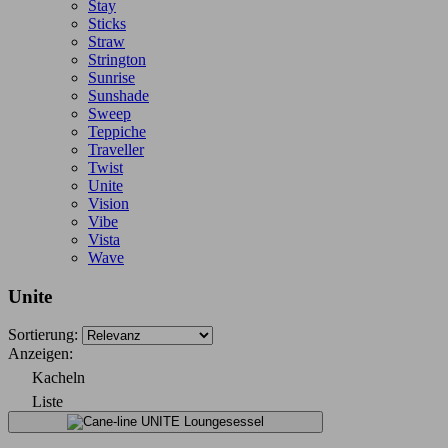
Stay
Sticks
Straw
Strington
Sunrise
Sunshade
Sweep
Teppiche
Traveller
Twist
Unite
Vision
Vibe
Vista
Wave
Unite
Sortierung:
Anzeigen:
Kacheln
Liste