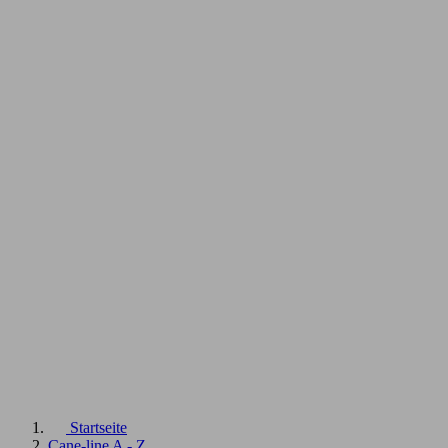
Startseite
Cane-line A - Z