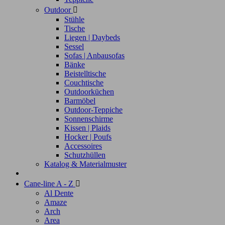
Outdoor

Stühle
Tische
Liegen | Daybeds
Sessel
Sofas | Anbausofas
Bänke
Beistelltische
Couchtische
Outdoorküchen
Barmöbel
Outdoor-Teppiche
Sonnenschirme
Kissen | Plaids
Hocker | Poufs
Accessoires
Schutzhüllen
Katalog & Materialmuster
Cane-line A - Z

Al Dente
Amaze
Arch
Area