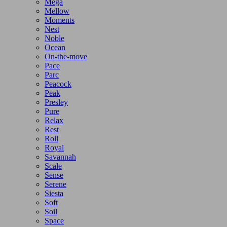
Mega
Mellow
Moments
Nest
Noble
Ocean
On-the-move
Pace
Parc
Peacock
Peak
Presley
Pure
Relax
Rest
Roll
Royal
Savannah
Scale
Sense
Serene
Siesta
Soft
Soil
Space