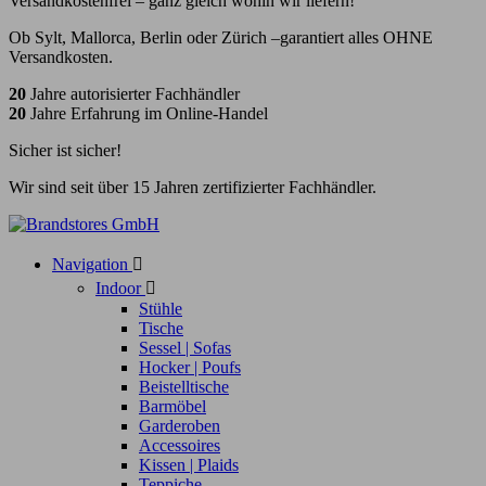
Versandkostenfrei – ganz gleich wohin wir liefern!
Ob Sylt, Mallorca, Berlin oder Zürich –garantiert alles OHNE
Versandkosten.
20
Jahre autorisierter Fachhändler
20
Jahre Erfahrung im Online-Handel
Sicher ist sicher!
Wir sind seit über 15 Jahren zertifizierter Fachhändler.
Navigation

Indoor

Stühle
Tische
Sessel | Sofas
Hocker | Poufs
Beistelltische
Barmöbel
Garderoben
Accessoires
Kissen | Plaids
Teppiche