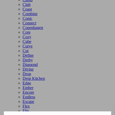
Club
Coast
Combine
Conic
Connect
Copenhagen
Core
Cozy
Cube
Curve
Cut
Define
Derby
Diamond
Divine
Drop
Drop Kitchen
Edge
Ember
Encore
Endless
Escape
Flex
Flip