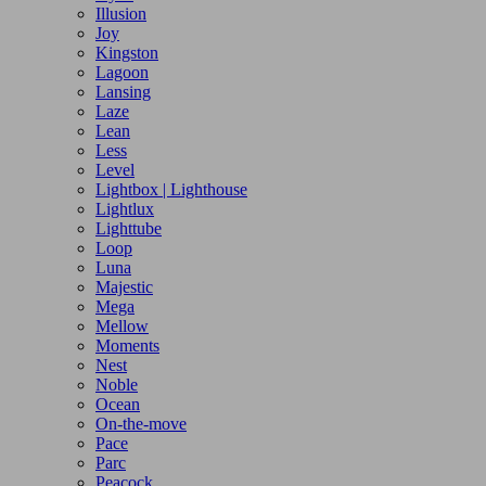
Illusion
Joy
Kingston
Lagoon
Lansing
Laze
Lean
Less
Level
Lightbox | Lighthouse
Lightlux
Lighttube
Loop
Luna
Majestic
Mega
Mellow
Moments
Nest
Noble
Ocean
On-the-move
Pace
Parc
Peacock