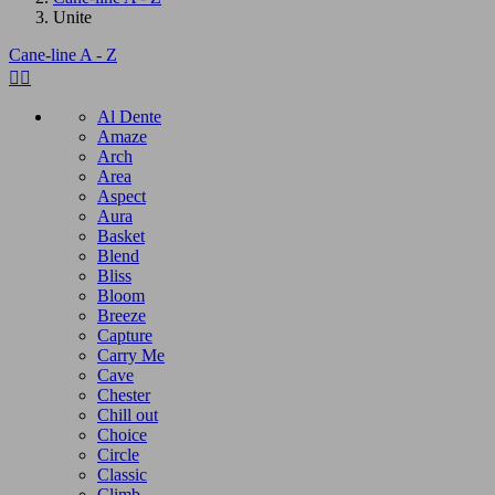
Unite
Cane-line A - Z


Al Dente
Amaze
Arch
Area
Aspect
Aura
Basket
Blend
Bliss
Bloom
Breeze
Capture
Carry Me
Cave
Chester
Chill out
Choice
Circle
Classic
Climb