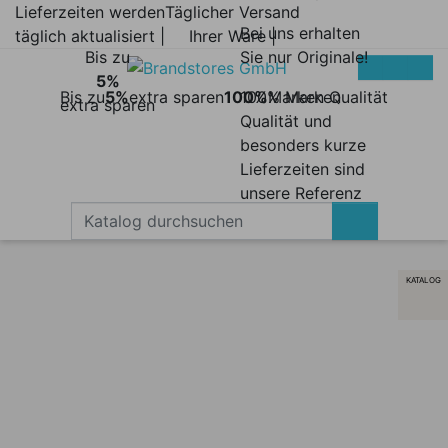
Lieferzeiten werden
Täglicher Versand
Bei uns erhalten
täglich aktualisiert |
Ihrer Ware |
Bis zu
Sie nur Originale!
5%
Bis zu
5%
extra sparen
100%
100% Marken
Marken Qualität
extra sparen
Qualität und
besonders kurze
Lieferzeiten sind
unsere Referenz
KATALOG