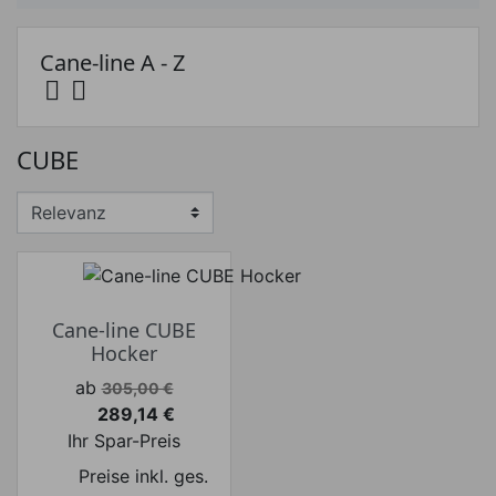
Cane-line A - Z


Preis
CUBE
Preis von
Preis bis
€
€
Hersteller
Cane-line CUBE
Hocker
Verkaufspreis
ab
305,00 €
289,14 €
Preis
Ihr Spar-Preis
Preise inkl. ges.