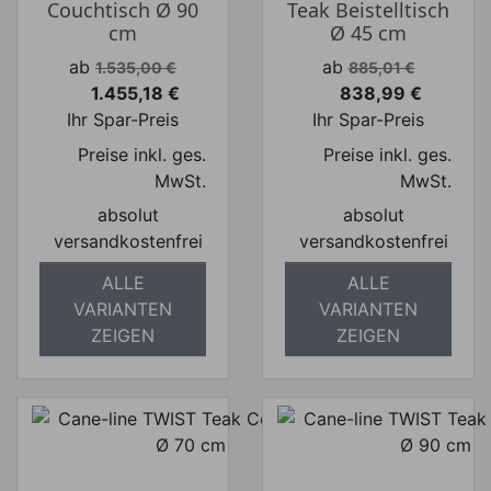
Couchtisch Ø 90
Teak Beistelltisch
cm
Ø 45 cm
Verkaufspreis
Verkaufspreis
ab
ab
1.535,00 €
885,01 €
1.455,18 €
838,99 €
Preis
Preis
Ihr Spar-Preis
Ihr Spar-Preis
Preise inkl. ges.
Preise inkl. ges.
MwSt.
MwSt.
absolut
absolut
versandkostenfrei
versandkostenfrei
ALLE
ALLE
VARIANTEN
VARIANTEN
ZEIGEN
ZEIGEN