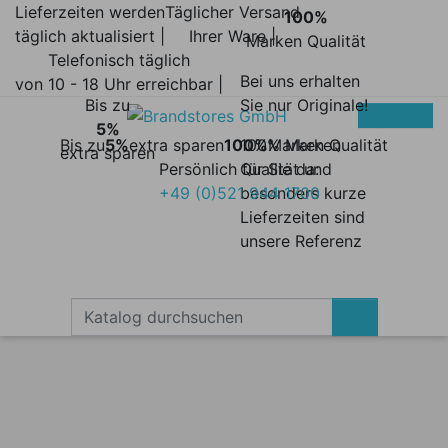
Lieferzeiten werden
Täglicher Versand
100%
täglich aktualisiert |
Ihrer Ware |
Marken Qualität
Telefonisch täglich
Bei uns erhalten
von 10 - 18 Uhr erreichbar |
Bis zu
Sie nur Originale!
5%
Bis zu
5%
extra sparen
100%
100% Marken
Marken Qualität
extra sparen
Persönlich für Sie da:
Qualität und
+49 (0)521 944 1700
besonders kurze
Lieferzeiten sind
unsere Referenz