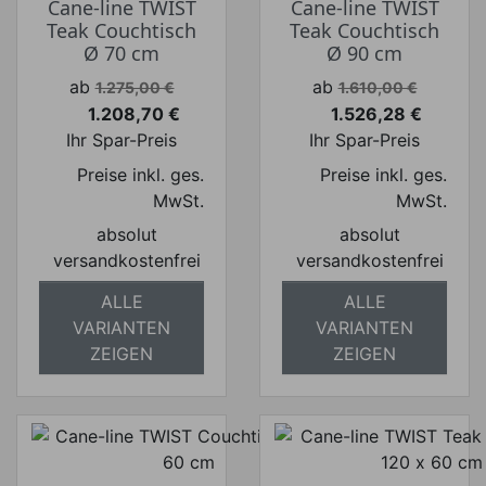
Cane-line TWIST
Cane-line TWIST
Teak Couchtisch
Teak Couchtisch
Ø 70 cm
Ø 90 cm
Verkaufspreis
Verkaufspreis
ab
ab
1.275,00 €
1.610,00 €
1.208,70 €
1.526,28 €
Preis
Preis
Ihr Spar-Preis
Ihr Spar-Preis
Preise inkl. ges.
Preise inkl. ges.
MwSt.
MwSt.
absolut
absolut
versandkostenfrei
versandkostenfrei
ALLE
ALLE
VARIANTEN
VARIANTEN
ZEIGEN
ZEIGEN