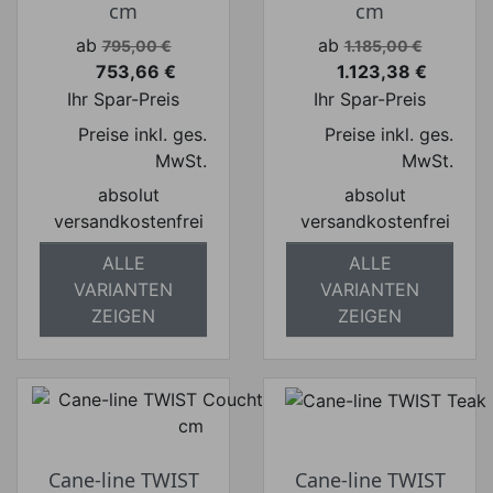
cm
cm
Verkaufspreis
Verkaufspreis
ab
ab
795,00 €
1.185,00 €
753,66 €
1.123,38 €
Preis
Preis
Ihr Spar-Preis
Ihr Spar-Preis
Preise inkl. ges.
Preise inkl. ges.
MwSt.
MwSt.
absolut
absolut
versandkostenfrei
versandkostenfrei
ALLE
ALLE
VARIANTEN
VARIANTEN
ZEIGEN
ZEIGEN
Cane-line TWIST
Cane-line TWIST