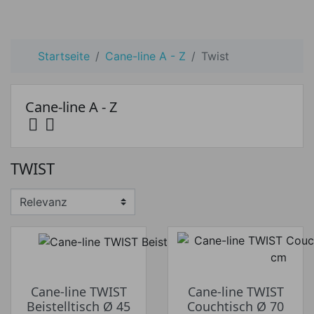
Startseite
Cane-line A - Z
Twist
Cane-line A - Z


Preis
TWIST
Preis von
Preis bis
€
€
Hersteller
Cane-line TWIST
Cane-line TWIST
Beistelltisch Ø 45
Couchtisch Ø 70