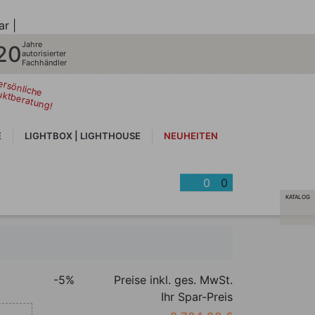
ar |
Jahre
20
autorisierter
Fachhändler
ersönliche
uktberatung!
E
LIGHTBOX | LIGHTHOUSE
NEUHEITEN
0
0
KATALOG
-5%
Preise inkl. ges. MwSt.
Ihr Spar-Preis