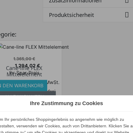

Zusatzinformationen

Produktsicherheit
egorie:
Verkaufspreis
1.365,00 €
1.294,02 €
Cane-line FLEX
Preis
Ihr Spar-Preis
Mittelelement
Preise inkl. ges. MwSt.
N DEN WARENKORB
bsolut versandkostenfrei
ALLE VARIANTEN
Ihre Zustimmung zu Cookies
ZEIGEN
m Ihr persönliches Shoppingerlebnis so angenehm wie möglich zu
estalten, verwenden wir Cookies, auch von Drittanbietern. Klicken Sie a
Unsere Marken
Ich stimme zu“ um alle Cookies zu akzeptieren und direkt zur Website