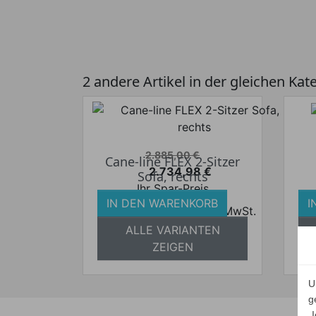
2 andere Artikel in der gleichen Kat
Verkaufspreis
2.885,00 €
Cane-line FLEX 2-Sitzer
2.734,98 €
Sofa, rechts
Preis
Ihr Spar-Preis
IN DEN WARENKORB
I
Preise inkl. ges. MwSt.
a
ALLE VARIANTEN
absolut versandkostenfrei
ZEIGEN
U
g
„