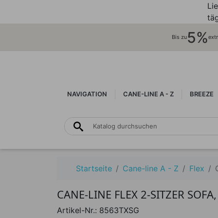
Li
täg
5%
Bis zu
ext
NAVIGATION
CANE-LINE A - Z
BREEZE
Startseite
Cane-line A - Z
Flex
CANE-LINE FLEX 2-SITZER SOFA,
Artikel-Nr.:
8563TXSG