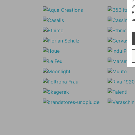
w
E
u