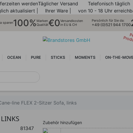
eferzeiten werden
Täglicher Versand
Telefonisch täglich
lich aktualisiert |
Ihrer Ware |
von 10 - 18 Uhr erreichb
100%
€0
Persönlich für Sie da:
Marken
Versandkosten
ra sparen
+49 (0)521 944 1700
Qualität
in EU & CH
P
Prod
OCEAN
PURE
STICKS
MOMENTS
ON-THE-MOV
Cane-line FLEX 2-Sitzer Sofa, links
 LINKS
Zubehör hinzufügen
81347